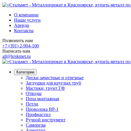
О компании
Наши услуги
Аренда
Контакты
Позвонить нам
+7 (391) 2-904-100
Написать нам
all@krskmet.ru
Категории
Диски зачистные и отрезные
Заглушки для круглых труб
Мастики, грунт ГФ
Отводы
Пена монтажная
Петли
Проволока ВР-1
Профнастил
Ручной инструмент
Саморезы
Арматура