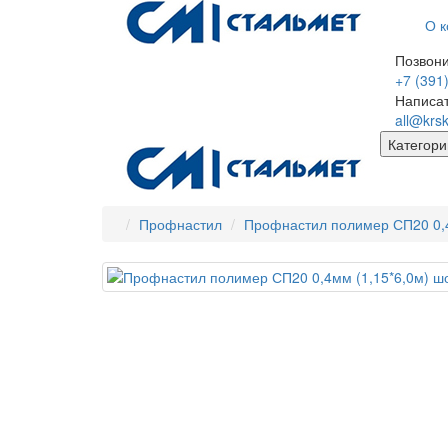
О 
Позвони
+7 (391
Написа
all@krs
Категори
Профнастил
Профнастил полимер СП20 0,4