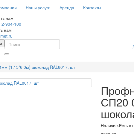
компании
Наши услуги
Аренда
Контакты
ть нам
) 2-904-100
ть нам
kmet.ru
и
мм (1,15*6,0м) шоколад RAL8017, шт
Профн
СП20 0
шокол
Наличие:
Есть в 