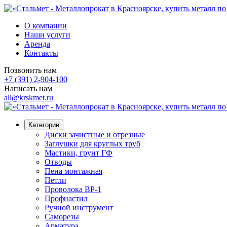
О компании
Наши услуги
Аренда
Контакты
Позвонить нам
+7 (391) 2-904-100
Написать нам
all@krskmet.ru
Категории
Диски зачистные и отрезные
Заглушки для круглых труб
Мастики, грунт ГФ
Отводы
Пена монтажная
Петли
Проволока ВР-1
Профнастил
Ручной инструмент
Саморезы
Арматура