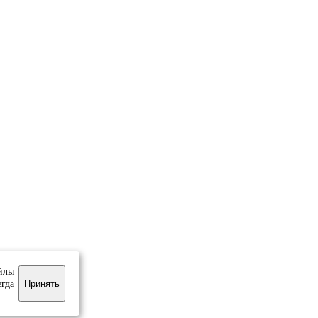
йлы
егда
Принять