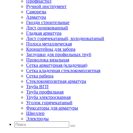
Профнастил
Ручной инструмент
Саморезы
Арматура
Гвозди строительные
Лист оцинкованный
Гладкая арматура
Лист горячекатаный, холоднокатаный
Полоса металлическая
Кронштейны для забора
Заглушки для профильных труб
Проволока вязальная
Сетка арматурная (кладочная)
Сетка кладочная стеклокомпозитная
Сетка рабица
Стеклокомпозитная арматура
Труба ВГП
Труба профильная
Труба электросварная
Уголок горячекатаный
Фиксаторы для арматуры
Швеллер
Электроды