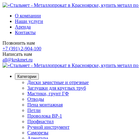
О компании
Наши услуги
Аренда
Контакты
Позвонить нам
+7 (391) 2-904-100
Написать нам
all@krskmet.ru
Категории
Диски зачистные и отрезные
Заглушки для круглых труб
Мастики, грунт ГФ
Отводы
Пена монтажная
Петли
Проволока ВР-1
Профнастил
Ручной инструмент
Саморезы
Арматура