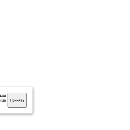
йлы
егда
Принять