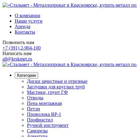
О компании
Наши услуги
Аренда
Контакты
Позвонить нам
+7 (391) 2-904-100
Написать нам
all@krskmet.ru
Категории
Диски зачистные и отрезные
Заглушки для круглых труб
Мастики, грунт ГФ
Отводы
Пена монтажная
Петли
Проволока ВР-1
Профнастил
Ручной инструмент
Саморезы
Арматура