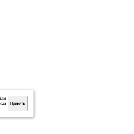
йлы
егда
Принять