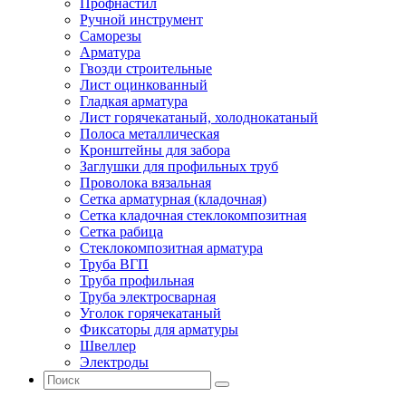
Профнастил
Ручной инструмент
Саморезы
Арматура
Гвозди строительные
Лист оцинкованный
Гладкая арматура
Лист горячекатаный, холоднокатаный
Полоса металлическая
Кронштейны для забора
Заглушки для профильных труб
Проволока вязальная
Сетка арматурная (кладочная)
Сетка кладочная стеклокомпозитная
Сетка рабица
Стеклокомпозитная арматура
Труба ВГП
Труба профильная
Труба электросварная
Уголок горячекатаный
Фиксаторы для арматуры
Швеллер
Электроды