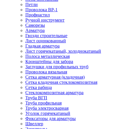
Петли
Проволока ВР-1
Профнастил
Ручной инструмент
Саморезы
Арматура
Гвозди строительные
Лист оцинкованный
Гладкая арматура
Лист горячекатаный, холоднокатаный
Полоса металлическая
Кронштейны для забора
Заглушки для профильных труб
Проволока вязальная
Сетка арматурная (кладочная)
Сетка кладочная стеклокомпозитная
Сетка рабица
Стеклокомпозитная арматура
Труба ВГП
Труба профильная
Труба электросварная
Уголок горячекатаный
Фиксаторы для арматуры
Швеллер
Электроды